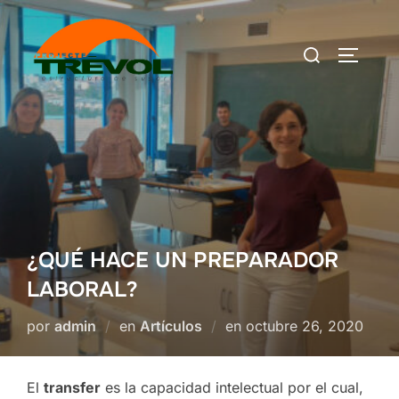
Saltar
al
Buscar:
ALTERN
contenido
¿QUÉ HACE UN PREPARADOR
LABORAL?
Publicado
por
admin
en
Artículos
en
octubre 26, 2020
el
El
transfer
es la capacidad intelectual por el cual,