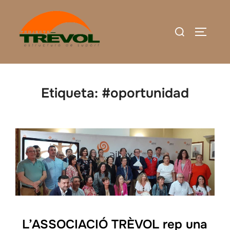
Saltar
al
Buscar:
ALTERN
contenido
Etiqueta:
#oportunidad
L’ASSOCIACIÓ TRÈVOL rep una