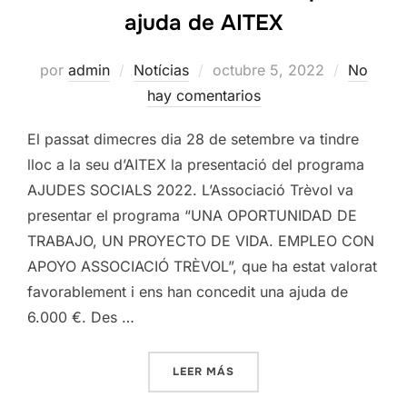
ajuda de AITEX
Publicado
por
admin
Notícias
octubre 5, 2022
No
el
hay comentarios
El passat dimecres dia 28 de setembre va tindre
lloc a la seu d’AITEX la presentació del programa
AJUDES SOCIALS 2022. L’Associació Trèvol va
presentar el programa “UNA OPORTUNIDAD DE
TRABAJO, UN PROYECTO DE VIDA. EMPLEO CON
APOYO ASSOCIACIÓ TRÈVOL”, que ha estat valorat
favorablement i ens han concedit una ajuda de
6.000 €. Des …
«L’ASSOCIACIÓ TRÈVOL RE
LEER MÁS