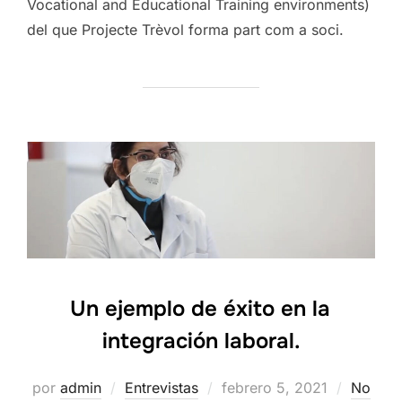
Vocational and Educational Training environments)
del que Projecte Trèvol forma part com a soci.
Un ejemplo de éxito en la
integración laboral.
Publicado
por
admin
Entrevistas
febrero 5, 2021
No