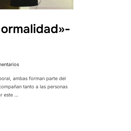
Normalidad»-
entarios
boral, ambas forman parte del
acompañan tanto a las personas
r este …
NARIO DE LA NORMALIDAD»- PROJECTE TRÈVOL»