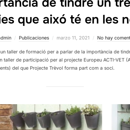
tància de tindre un treb
s que aixó té en les n
Publicado
admin
Publicaciones
marzo 11, 2021
No hay coment
el
n taller de formació per a parlar de la importància de tindr
Un taller de participació per al projecte Europeu ACTI-VET (
ents) del que Projecte Trèvol forma part com a soci.