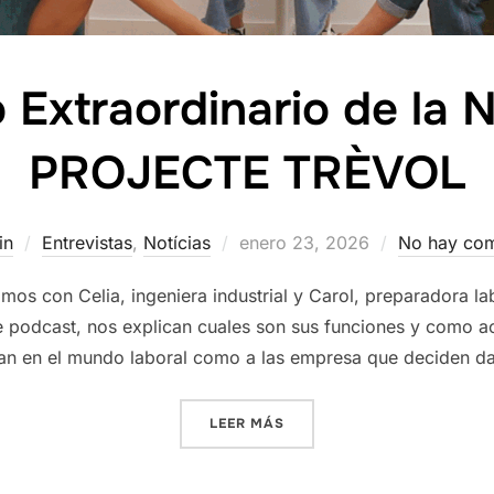
 Extraordinario de la 
PROJECTE TRÈVOL
Publicado
in
Entrevistas
,
Notícias
enero 23, 2026
No hay com
el
os con Celia, ingeniera industrial y Carol, preparadora la
te podcast, nos explican cuales son sus funciones y como 
an en el mundo laboral como a las empresa que deciden da
«PODCAST »LO EXTRAORDI
LEER MÁS