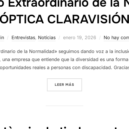
 Extraordinario de la
ÓPTICA CLARAVISIÓ
Publicado
in
Entrevistas
,
Notícias
enero 19, 2026
No hay com
el
dinario de la Normalidad» seguimos dando voz a la inclusi
 una empresa que entiende que la diversidad es una forma 
 oportunidades reales a personas con discapacidad. Gracia
«PODCAST »LO EXTRAORDI
LEER MÁS