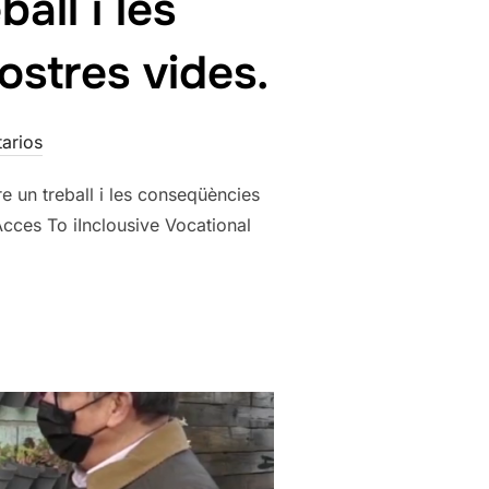
all i les
ostres vides.
arios
e un treball i les conseqüències
Acces To iInclousive Vocational