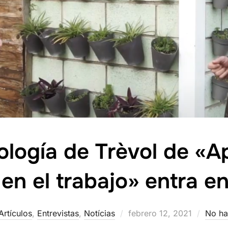
logía de Trèvol de «A
en el trabajo» entra e
Publicado
Artículos
,
Entrevistas
,
Notícias
febrero 12, 2021
No ha
el