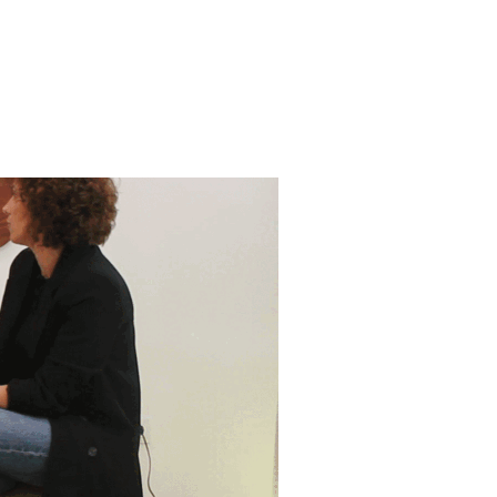
NARIO DE LA NORMALIDAD’ GRUPO UBESOL»