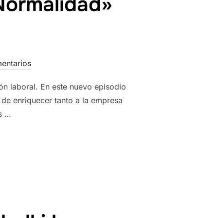
 Normalidad»
N
entarios
ón laboral. En este nuevo episodio
de enriquecer tanto a la empresa
s …
NARIO DE LA NORMALIDAD» ÓPTICA CLARAVISIÓN»