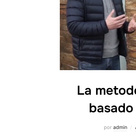
La metodo
basado 
por
admin